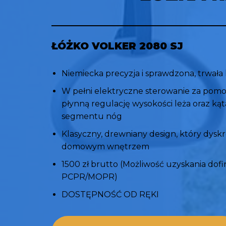
ŁÓŻKO VOLKER 2080 S
J
Niemiecka precyzja i sprawdzona, trwała 
W pełni elektryczne sterowanie za pomoc
płynną regulację wysokości leża oraz kąt
segmentu nóg ​
Klasyczny, drewniany design, który dysk
domowym wnętrzem
​1500 zł brutto (Możliwość uzyskania do
PCPR/MOPR) ​
DOSTĘPNOŚĆ OD RĘKI