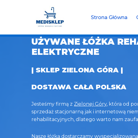
Przejdź
Strona Główna
do
treści
UŻYWANE ŁÓŻKA REH
ELEKTRYCZNE
| SKLEP ZIELONA GÓRA |
DOSTAWA CAŁA POLSKA
Jesteśmy firmą z
Zielonej Góry
,
która od po
sprzedaż stacjonarną jak i internetową nie
rehabilitacyjnych, dlatego warto nam zaufa
Nasze łóżka dostarczamy wyspecjalizowaną