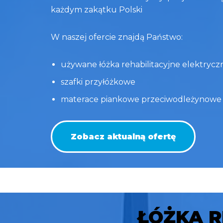
każdym zakątku Polski
W naszej ofercie znajdą Państwo:
używane łóżka rehabilitacyjne elektrycz
szafki przyłóżkowe
materace piankowe przeciwodleżynowe
Zobacz aktualną ofertę
ŁÓŻKA R