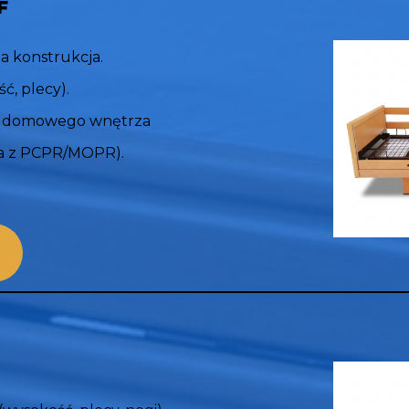
F
a konstrukcja.
ć, plecy).
do domowego wnętrza
ia z PCPR/MOPR).