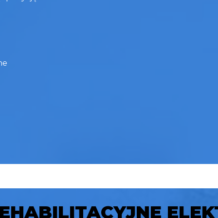
ne
EHABILITACYJNE ELE