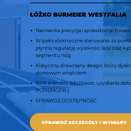
ŁÓŻKO BURMEIER WESTF
ALIA
Niemiecka precyzja i sprawdzona, trwała
​W pełni elektryczne sterowanie za pomo
płynną regulację wysokości leża oraz kąt
segmentu nóg ​
Klasyczny, drewniany design, który dysk
domowym wnętrzem
1500 zł brutto (​Możliwość uzyskania do
PCPR/MOPR ).
​SPRAWDŹ DOSTĘPNOŚĆ
SPRAWDŹ SZCZEGÓŁY I WYMIARY