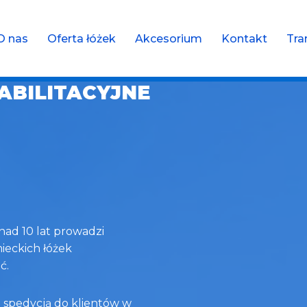
O nas
Oferta łóżek
Akcesorium
Kontakt
Tra
ABILITACYJNE
nad 10 lat prowadzi
mieckich łóżek
ć.
 spedycją do klientów w