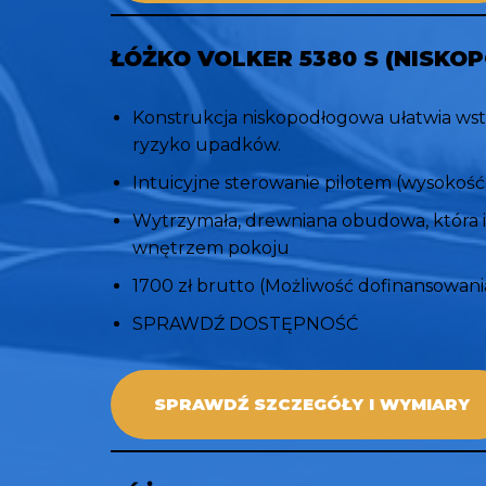
ŁÓŻKO VOLKER 5380 S (NISK
Konstrukcja niskopodłogowa ułatwia wst
ryzyko upadków.
Intuicyjne sterowanie pilotem (wysokość,
Wytrzymała, drewniana obudowa, która i
wnętrzem pokoju
1700 zł brutto (Możliwość dofinansowa
SPRAWDŹ DOSTĘPNOŚĆ
SPRAWDŹ SZCZEGÓŁY I WYMIARY