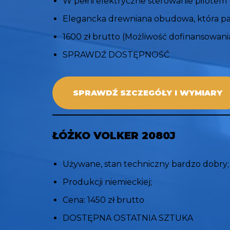
W pełni elektryczne sterowanie pilotem (
Elegancka drewniana obudowa, która p
1600 zł brutto (Możliwość dofinansowan
SPRAWDŹ DOSTĘPNOŚĆ
SPRAWDŹ SZCZEGÓŁY I WYMIARY
ŁÓŻKO VOLKER 2080J
Używane, stan techniczny bardzo dobry;
Produkcji niemieckiej;
Cena: 1450 zł brutto
DOSTĘPNA OSTATNIA SZTUKA