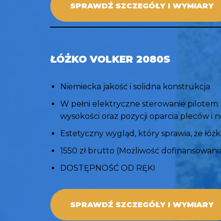
SPRAWDŹ SZCZEGÓŁY I WYMIARY
ŁÓŻKO VOLKER 2080S
Niemiecka jakość i solidna konstrukcja
W pełni elektryczne sterowanie pilotem:
wysokości oraz pozycji oparcia pleców i 
Estetyczny wygląd, który sprawia, że łóżk
1550 zł brutto (Możliwość dofinansowan
DOSTĘPNOŚĆ OD RĘKI
SPRAWDŹ SZCZEGÓŁY I WYMIARY