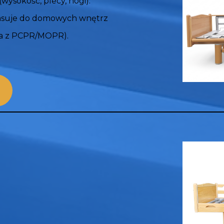
wysokość, plecy, nogi).
asuje do domowych wnętrz
ia z PCPR/MOPR).