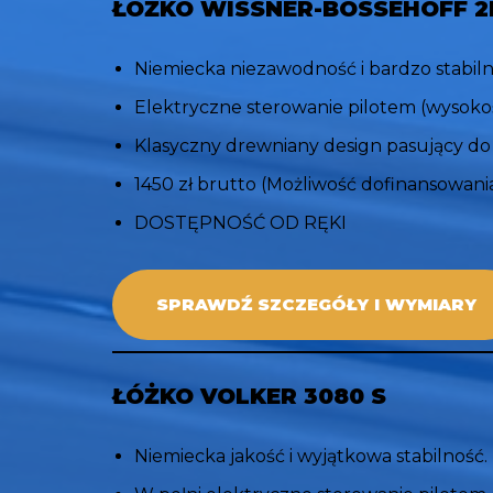
ŁÓŻKO
WISSNER-BOSSEHOFF 2
Niemiecka niezawodność i bardzo stabiln
Elektryczne sterowanie pilotem (wysokoś
Klasyczny drewniany design pasujący 
1450 zł brutto (Możliwość dofinansowan
DOSTĘPNOŚĆ OD RĘKI
SPRAWDŹ SZCZEGÓŁY I WYMIARY
ŁÓŻKO VOLKER 30
80 S
Niemiecka jakość i wyjątkowa stabilność.