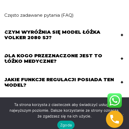
Często zadawane pytania (FAQ)
CZYM WYRÓŻNIA SIĘ MODEL ŁÓŻKA
+
VOLKER 2080 SJ?
DLA KOGO PRZEZNACZONE JEST TO
+
ŁÓŻKO MEDYCZNE?
JAKIE FUNKCJE REGULACJI POSIADA TEN
+
MODEL?
​CZY ŁÓŻKO POSIADA BARIERKI
Ta strona korzysta z ciasteczek aby świadczyć usługi na
+
ZABEZPIECZAJĄCE?
najwyższym poziomie. Dalsze korzystanie ze strony oznacza,
że zgadzasz się na ich użycie.
Zgoda
Neve Charity
| Powered by
WordPress